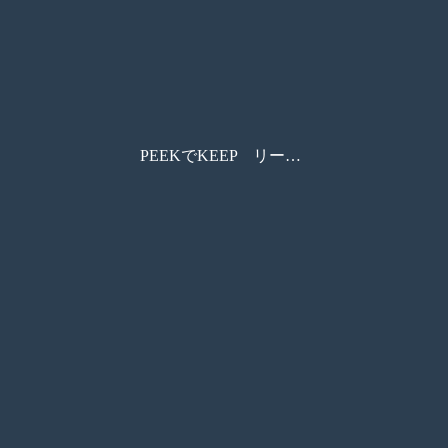
PEEKでKEEP リーフレット（ホワイト）_価格無し