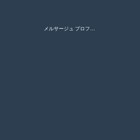
メルサージュ プロフェッショナルケア PMTC用ブラシ&カップ/コードレスハンドピース