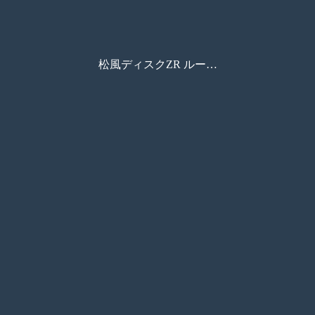
松風ディスクZR ルーセントスープラ（統合版）_価格なし